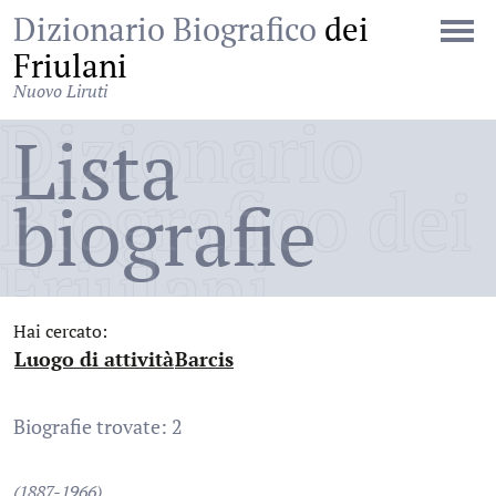
Dizionario Biografico
dei
Friulani
Nuovo Liruti
Dizionario
Lista
Biografico dei
biografie
Friulani
Hai cercato:
Luogo di attività
Barcis
:
:
Biografie trovate: 2
(1887-1966)