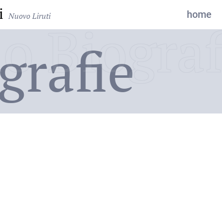
i
home
Nuovo Liruti
o Biograf
grafie