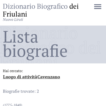
Dizionario Biografico
dei
Friulani
Nuovo Liruti
Dizionario
Lista
Biografico dei
biografie
Friulani
Hai cercato:
Luogo di attività
Cavenzano
:
:
Biografie trovate: 2
(1775-1848)