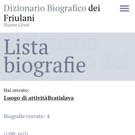
Dizionario Biografico
dei
Friulani
Nuovo Liruti
Dizionario
Lista
Biografico dei
biografie
Friulani
Hai cercato:
Luogo di attività
Bratislava
:
:
Biografie trovate: 4
(1598-1653)