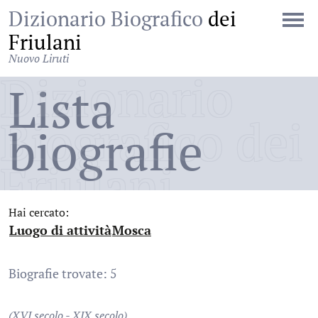
Dizionario Biografico
dei
Friulani
Nuovo Liruti
Dizionario
Lista
Biografico dei
biografie
Friulani
Hai cercato:
Luogo di attività
Mosca
:
:
Biografie trovate: 5
(XVI secolo - XIX secolo)