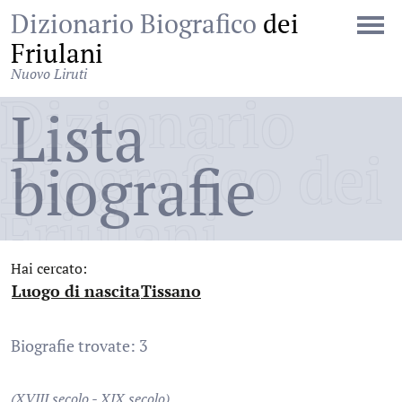
Dizionario Biografico
dei
Friulani
Nuovo Liruti
Dizionario
Lista
Biografico dei
biografie
Friulani
Hai cercato:
Luogo di nascita
Tissano
:
:
Biografie trovate: 3
(XVIII secolo - XIX secolo)