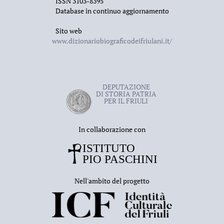
ISSN 3103-8395
Database in continuo aggiornamento
Sito web
www.dizionariobiograficodeifriulani.it/
DEPUTAZIONE
DI STORIA PATRIA
PER IL FRIULI
In collaborazione con
Nell'ambito del progetto