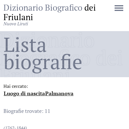
Dizionario Biografico
dei
Friulani
Nuovo Liruti
Dizionario
Lista
Biografico dei
biografie
Friulani
Hai cercato:
Luogo di nascita
Palmanova
:
:
Biografie trovate: 11
(1762-1844)