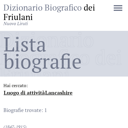
Dizionario Biografico
dei
Friulani
Nuovo Liruti
Dizionario
Lista
Biografico dei
biografie
Friulani
Hai cercato:
Luogo di attività
Lancashire
:
:
Biografie trovate: 1
(1847-1915)