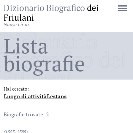
Dizionario Biografico
dei
Friulani
Nuovo Liruti
Dizionario
Lista
Biografico dei
biografie
Friulani
Hai cercato:
Luogo di attività
Lestans
:
:
Biografie trovate: 2
(1505-1588)