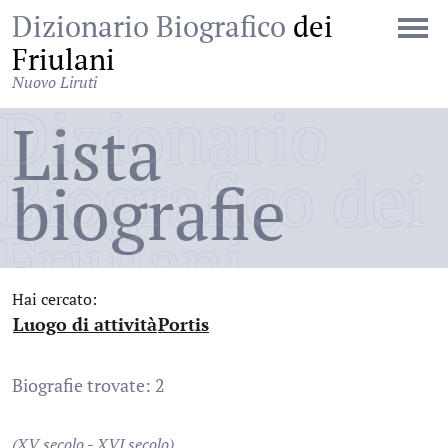
Dizionario Biografico
dei
Friulani
Nuovo Liruti
Dizionario
Lista
Biografico dei
biografie
Friulani
Hai cercato:
Luogo di attività
Portis
:
:
Biografie trovate: 2
(XV secolo - XVI secolo)