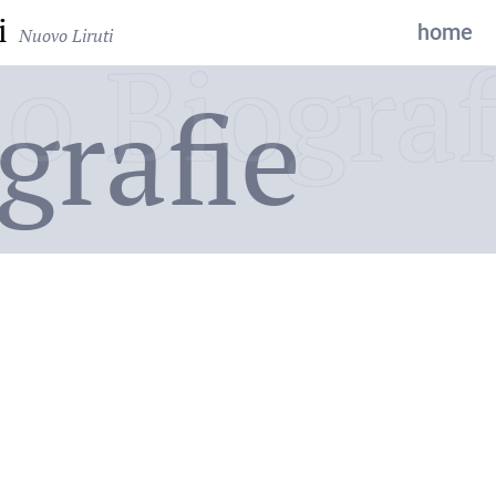
i
home
Nuovo Liruti
o Biograf
grafie