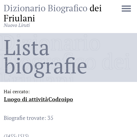
Dizionario Biografico
dei
Friulani
Nuovo Liruti
Dizionario
Lista
Biografico dei
biografie
Friulani
Hai cercato:
Luogo di attività
Codroipo
:
:
Biografie trovate: 35
(1455-1515)