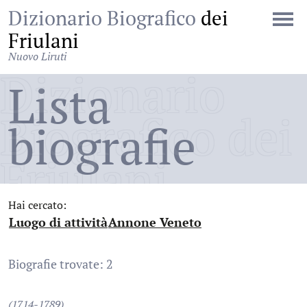
Dizionario Biografico
dei
Friulani
Nuovo Liruti
Dizionario
Lista
Biografico dei
biografie
Friulani
Hai cercato:
Luogo di attività
Annone Veneto
:
:
Biografie trovate: 2
(1714-1789)