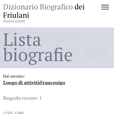
Dizionario Biografico
dei
Friulani
Nuovo Liruti
Dizionario
Lista
Biografico dei
biografie
Friulani
Hai cercato:
Luogo di attività
Francenigo
:
:
Biografie trovate: 1
(1505-1588)