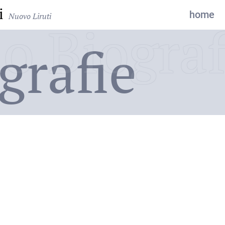
i
home
Nuovo Liruti
o Biograf
grafie