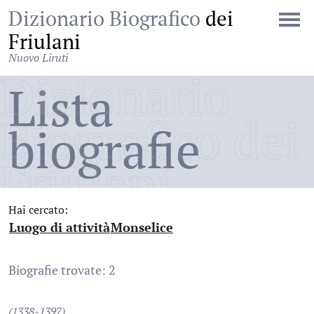
Dizionario Biografico
dei
Friulani
Nuovo Liruti
Dizionario
Lista
Biografico dei
biografie
Friulani
Hai cercato:
Luogo di attività
Monselice
:
:
Biografie trovate: 2
(1338-1397)