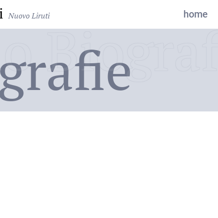
i
home
Nuovo Liruti
o Biograf
grafie