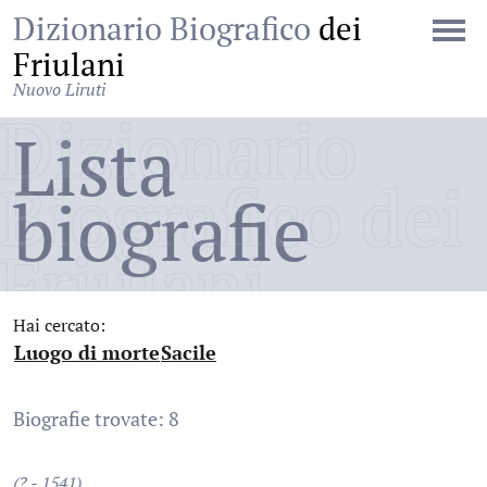
Dizionario Biografico
dei
Friulani
Nuovo Liruti
Dizionario
Lista
Biografico dei
biografie
Friulani
Hai cercato:
Luogo di morte
Sacile
:
:
Biografie trovate: 8
(? - 1541)