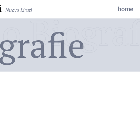
i
home
Nuovo Liruti
o Biograf
grafie