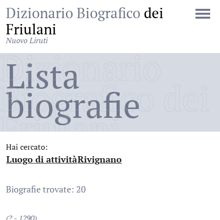
Dizionario Biografico
dei
Friulani
Nuovo Liruti
Dizionario
Lista
Biografico dei
biografie
Friulani
Hai cercato:
Luogo di attività
Rivignano
:
:
Biografie trovate: 20
(? - 1290)