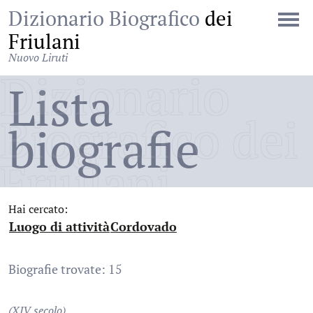
Dizionario Biografico
dei
Friulani
Nuovo Liruti
Dizionario
Lista
Biografico dei
biografie
Friulani
Hai cercato:
Luogo di attività
Cordovado
:
:
Biografie trovate: 15
(XIV secolo)