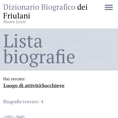
Dizionario Biografico
dei
Friulani
Nuovo Liruti
Dizionario
Lista
Biografico dei
biografie
Friulani
Hai cercato:
Luogo di attività
Socchieve
:
:
Biografie trovate: 4
(1892-1949)