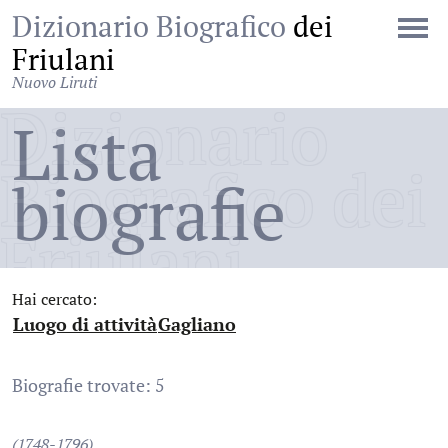
Dizionario Biografico
dei
Friulani
Nuovo Liruti
Dizionario
Lista
Biografico dei
biografie
Friulani
Hai cercato:
Luogo di attività
Gagliano
:
:
Biografie trovate: 5
(1748-1796)