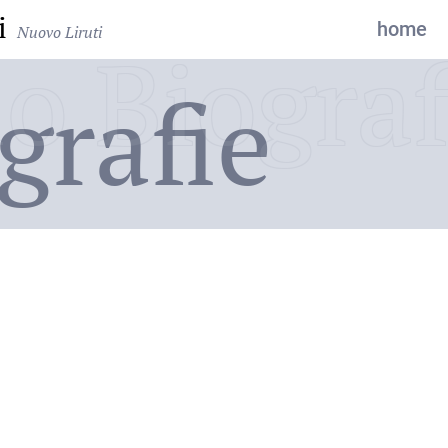
i
home
Nuovo Liruti
o Biograf
grafie