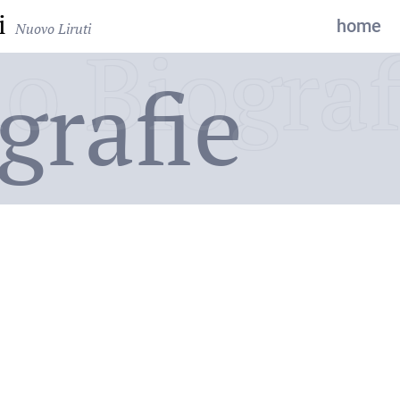
i
home
Nuovo Liruti
o Biograf
grafie