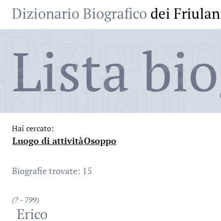
Dizionario Biografico
dei Friulan
Dizionari
Lista bio
Friulani
Hai cercato:
Luogo di attività
Osoppo
:
:
Biografie trovate: 15
(? - 799)
Erico