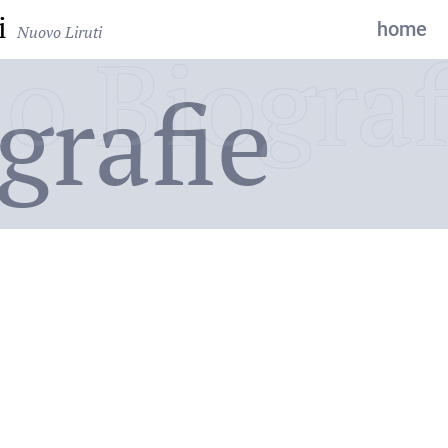
i
home
Nuovo Liruti
o Biograf
grafie