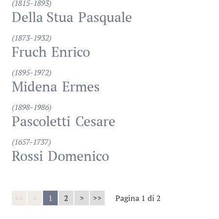
(1815-1893)
Della Stua
Pasquale
(1873-1932)
Fruch
Enrico
(1895-1972)
Midena
Ermes
(1898-1986)
Pascoletti
Cesare
(1657-1737)
Rossi
Domenico
<<
<
1
2
>
>>
Pagina 1 di 2