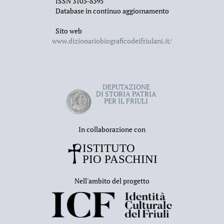
ISSN 3103-8395
Database in continuo aggiornamento
Sito web
www.dizionariobiograficodeifriulani.it/
DEPUTAZIONE
DI STORIA PATRIA
PER IL FRIULI
In collaborazione con
Nell'ambito del progetto