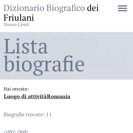
Dizionario Biografico
dei
Friulani
Nuovo Liruti
Dizionario
Lista
Biografico dei
biografie
Friulani
Hai cercato:
Luogo di attività
Romania
:
:
Biografie trovate: 11
(1892-1969)