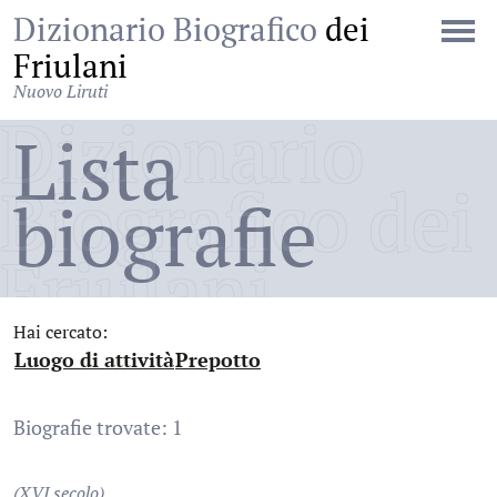
Dizionario Biografico
dei
Friulani
Nuovo Liruti
Dizionario
Lista
Biografico dei
biografie
Friulani
Hai cercato:
Luogo di attività
Prepotto
:
:
Biografie trovate: 1
(XVI secolo)