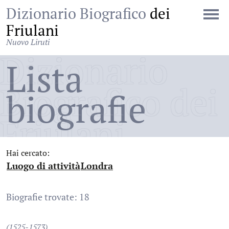
Dizionario Biografico
dei
Friulani
Nuovo Liruti
Dizionario
Lista
Biografico dei
biografie
Friulani
Hai cercato:
Luogo di attività
Londra
:
:
Biografie trovate: 18
(1525-1573)