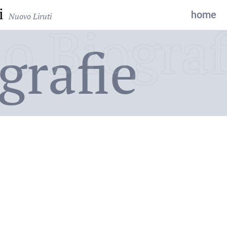
i
home
Nuovo Liruti
o Biograf
grafie