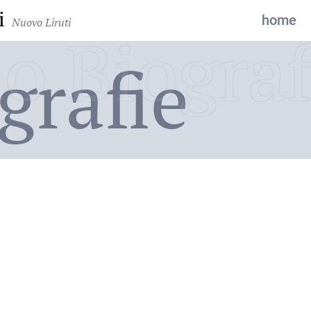
i
home
Nuovo Liruti
o Biograf
grafie