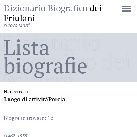
Dizionario Biografico
dei
Friulani
Nuovo Liruti
Dizionario
Lista
Biografico dei
biografie
Friulani
Hai cercato:
Luogo di attività
Porcia
:
:
Biografie trovate: 16
(1462-1538)