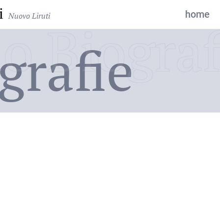
i
home
Nuovo Liruti
o Biograf
grafie