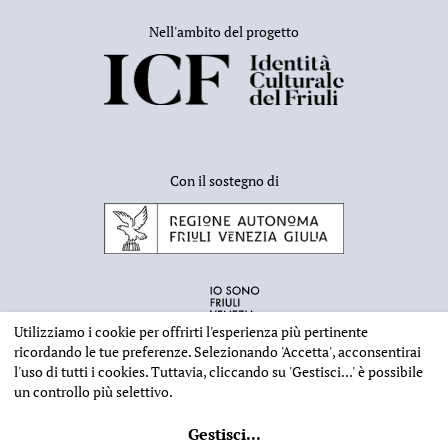
Nell'ambito del progetto
Con il sostegno di
Utilizziamo i cookie per offrirti l'esperienza più pertinente
ricordando le tue preferenze. Selezionando
'Accetta'
, acconsentirai
l'uso di tutti i cookies. Tuttavia, cliccando su
'Gestisci...'
è possibile
un controllo più selettivo.
INFORMAZIONI EDITORIALI
NOTE LEGALI
PRIVACY & COOKIES
Gestisci
...
©
2026 - Deputazione di Storia Patria per il Friuli - CF 80023560305