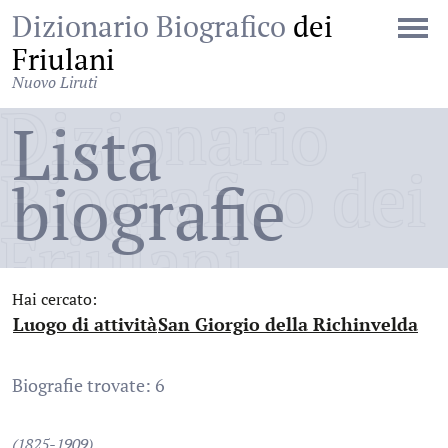
Dizionario Biografico
dei
Friulani
Nuovo Liruti
Dizionario
Lista
Biografico dei
biografie
Friulani
Hai cercato:
Luogo di attività
San Giorgio della Richinvelda
:
:
Biografie trovate: 6
(1825-1909)