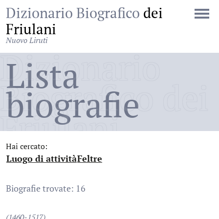
Dizionario Biografico
dei
Friulani
Nuovo Liruti
Dizionario
Lista
Biografico dei
biografie
Friulani
Hai cercato:
Luogo di attività
Feltre
:
:
Biografie trovate: 16
(1460-1517)