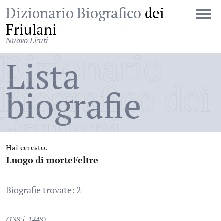
Dizionario Biografico
dei
Friulani
Nuovo Liruti
Dizionario
Lista
Biografico dei
biografie
Friulani
Hai cercato:
Luogo di morte
Feltre
:
:
Biografie trovate: 2
(1385-1448)