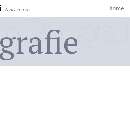
i
home
Nuovo Liruti
o Biograf
grafie