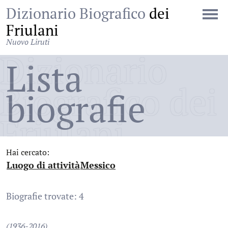
Dizionario Biografico
dei
Friulani
Nuovo Liruti
Dizionario
Lista
Biografico dei
biografie
Friulani
Hai cercato:
Luogo di attività
Messico
:
:
Biografie trovate: 4
(1936-2016)