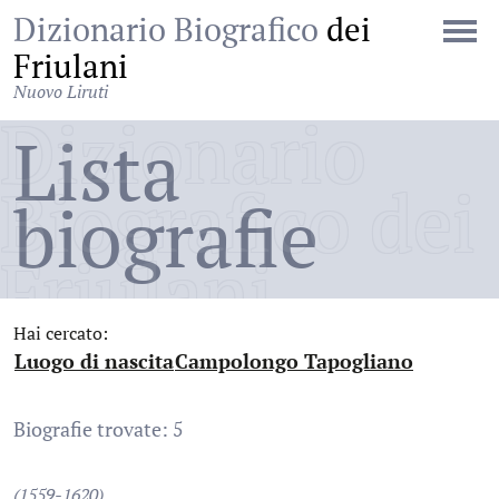
Dizionario Biografico
dei
Friulani
Nuovo Liruti
Dizionario
Lista
Biografico dei
biografie
Friulani
Hai cercato:
Luogo di nascita
Campolongo Tapogliano
:
:
Biografie trovate: 5
(1559-1620)