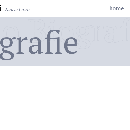
i
home
Nuovo Liruti
o Biograf
grafie