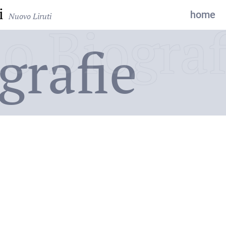
i
home
Nuovo Liruti
o Biograf
grafie