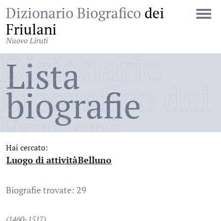
Dizionario Biografico
dei
Friulani
Nuovo Liruti
Dizionario
Lista
Biografico dei
biografie
Friulani
Hai cercato:
Luogo di attività
Belluno
:
:
Biografie trovate: 29
(1460-1517)