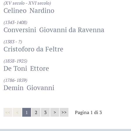
(XV secolo - XVI secolo)
Celineo
Nardino
(1343-1408)
Conversini
Giovanni da Ravenna
(1383 - ?)
Cristoforo da Feltre
(1858-1925)
De Toni
Ettore
(1786-1859)
Demin
Giovanni
<<
<
1
2
3
>
>>
Pagina 1 di 3