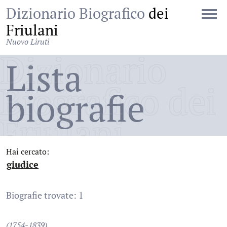
Dizionario Biografico
dei
Friulani
Nuovo Liruti
Dizionario
Lista
Biografico dei
biografie
Friulani
Hai cercato:
giudice
:
Biografie trovate: 1
(1754-1839)