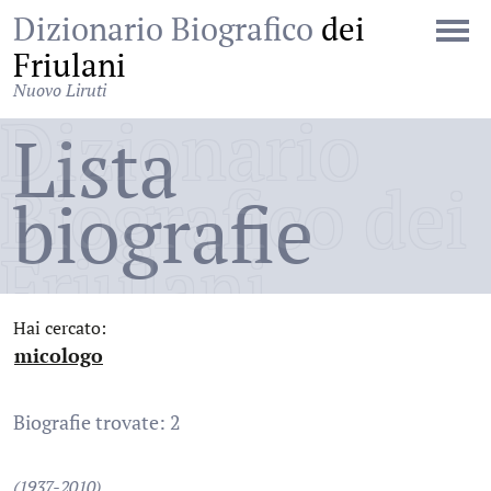
Dizionario Biografico
dei
Friulani
Nuovo Liruti
Dizionario
Lista
Biografico dei
biografie
Friulani
Hai cercato:
micologo
:
Biografie trovate: 2
(1937-2010)