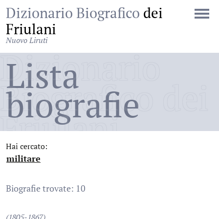
Dizionario Biografico
dei
Friulani
Nuovo Liruti
Dizionario
Lista
Biografico dei
biografie
Friulani
Hai cercato:
militare
:
Biografie trovate: 10
(1805-1867)