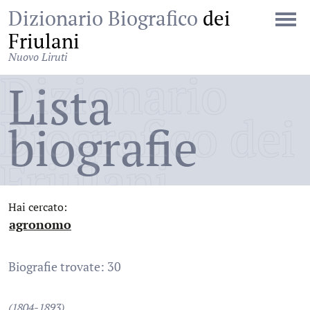
Dizionario Biografico
dei
Friulani
Nuovo Liruti
Dizionario
Lista
Biografico dei
biografie
Friulani
Hai cercato:
agronomo
:
Biografie trovate: 30
(1804-1893)