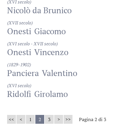
(XVI secolo)
Nicolò da Brunico
(XVII secolo)
Onesti
Giacomo
(XVI secolo - XVII secolo)
Onesti
Vincenzo
(1829-1902)
Panciera
Valentino
(XVI secolo)
Ridolfi
Girolamo
<<
<
1
2
3
>
>>
Pagina 2 di 3