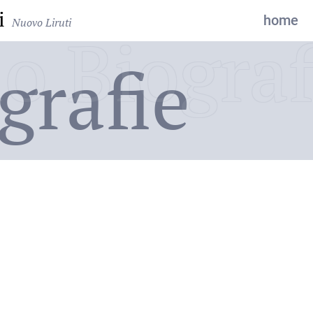
i
home
Nuovo Liruti
o Biograf
grafie