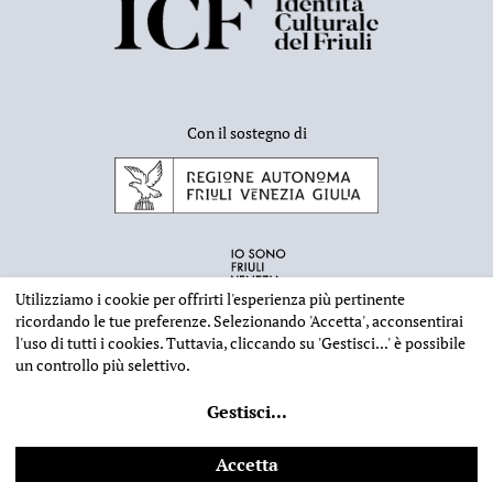
Con il sostegno di
Utilizziamo i cookie per offrirti l'esperienza più pertinente
ricordando le tue preferenze. Selezionando
'Accetta'
, acconsentirai
l'uso di tutti i cookies. Tuttavia, cliccando su
'Gestisci...'
è possibile
un controllo più selettivo.
INFORMAZIONI EDITORIALI
NOTE LEGALI
PRIVACY & COOKIES
Gestisci
...
©
2026 - Deputazione di Storia Patria per il Friuli - CF 80023560305
Web design
Ilaria Comello
- Powered by
SICAPWeb
Accetta