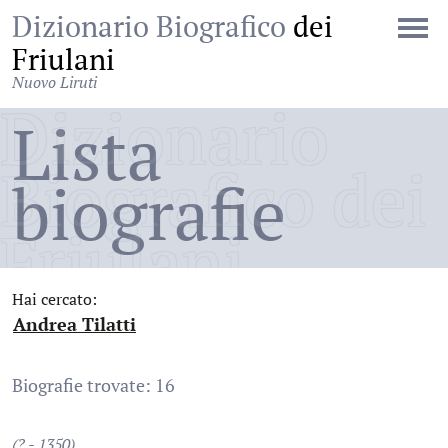
Dizionario Biografico
dei
Friulani
Nuovo Liruti
Dizionario
Lista
Biografico dei
biografie
Friulani
Hai cercato:
Andrea Tilatti
:
Biografie trovate: 16
(? - 1350)