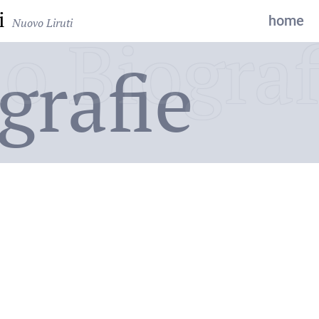
i
home
Nuovo Liruti
o Biograf
grafie