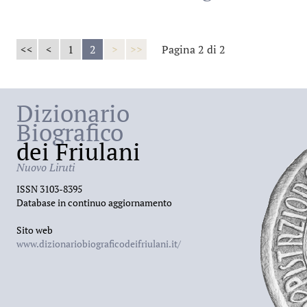
<<
<
1
2
>
>>
Pagina 2 di 2
Dizionario
Biografico
dei Friulani
Nuovo Liruti
ISSN 3103-8395
Database in continuo aggiornamento
Sito web
www.dizionariobiograficodeifriulani.it/