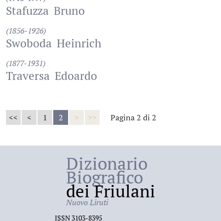
Stafuzza
Bruno
(1856-1926)
Swoboda
Heinrich
(1877-1931)
Traversa
Edoardo
<<
<
1
2
>
>>
Pagina 2 di 2
Dizionario
Biografico
dei Friulani
Nuovo Liruti
ISSN 3103-8395